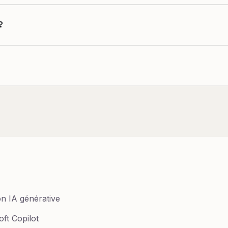
?
n IA générative
ft Copilot