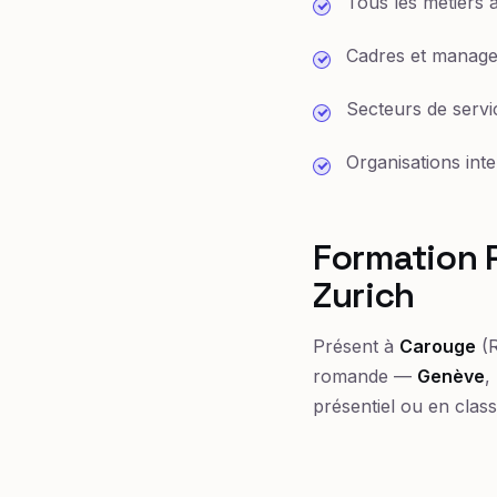
Tous les métiers à
Cadres et manage
Secteurs de servic
Organisations inte
Formation P
Zurich
Présent à
Carouge
(R
romande —
Genève
,
présentiel ou en class