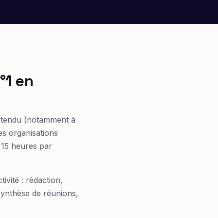
°1 en
l tendu (notamment à
s organisations
à 15 heures par
ivité : rédaction,
 synthèse de réunions,