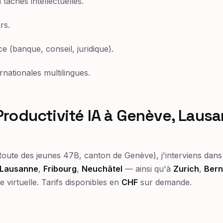
 tâches intellectuelles.
rs.
e (banque, conseil, juridique).
rnationales multilingues.
roductivité IA à Genève, Lausa
oute des jeunes 47B, canton de Genève), j'interviens dans 
Lausanne
,
Fribourg
,
Neuchâtel
— ainsi qu'à
Zurich
,
Ber
e virtuelle. Tarifs disponibles en
CHF
sur demande.