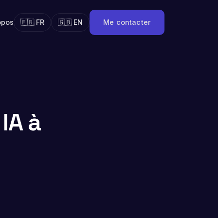
opos
🇫🇷 FR
🇬🇧 EN
Me contacter
IA à