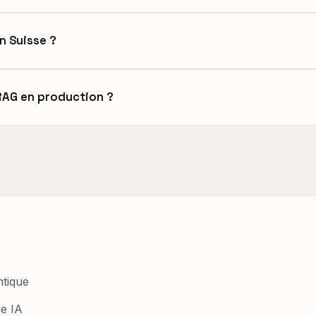
n Suisse ?
AG en production ?
ntique
ie IA