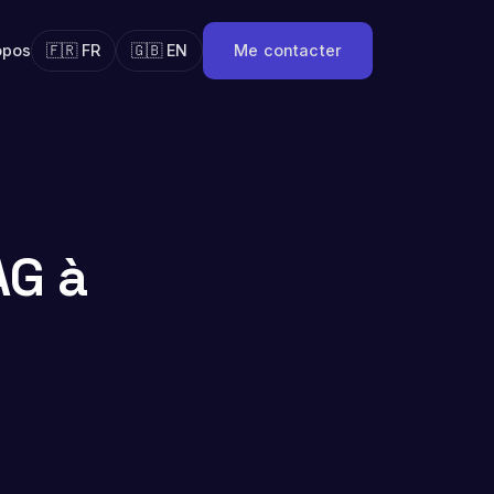
opos
🇫🇷 FR
🇬🇧 EN
Me contacter
AG à