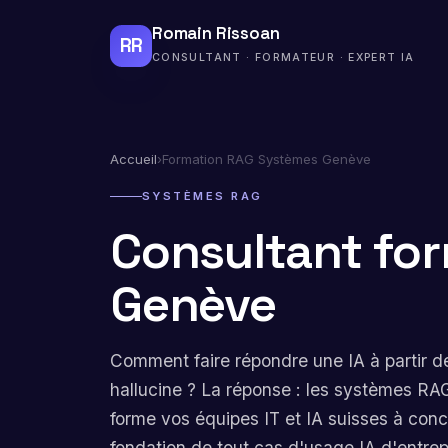
Romain Rissoan
RR
CONSULTANT · FORMATEUR · EXPERT IA
Accueil
›
Formation RAG Systèmes Genève
SYSTÈMES RAG
Consultant fo
Genève
Comment faire répondre une IA à partir d
hallucine ? La réponse : les systèmes RA
forme vos équipes IT et IA suisses à con
fondation de tout cas d'usage IA d'entrep