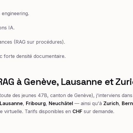
 engineering.
ons IA.
ances (RAG sur procédures).
c forte densité documentaire.
RAG à Genève, Lausanne et Zur
oute des jeunes 47B, canton de Genève), j'interviens dans 
Lausanne
,
Fribourg
,
Neuchâtel
— ainsi qu'à
Zurich
,
Ber
e virtuelle. Tarifs disponibles en
CHF
sur demande.