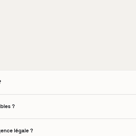
?
bles ?
gence légale ?