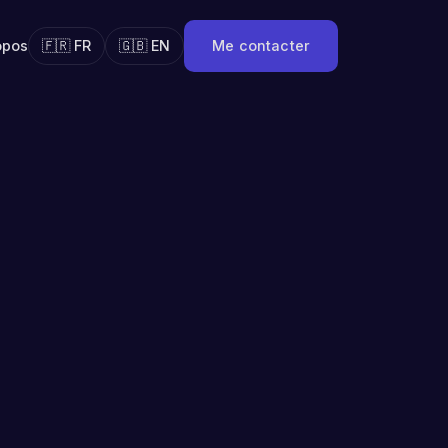
opos
🇫🇷 FR
🇬🇧 EN
Me contacter