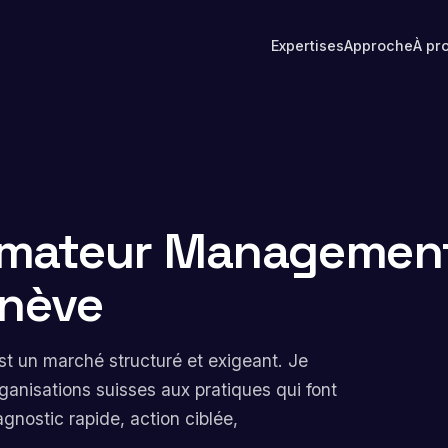
Expertises
Approche
À pr
rmateur Managemen
enève
t un marché structuré et exigeant. Je
ganisations suisses aux pratiques qui font
agnostic rapide, action ciblée,