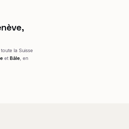
enève,
toute la Suisse
ne
et
Bâle
, en