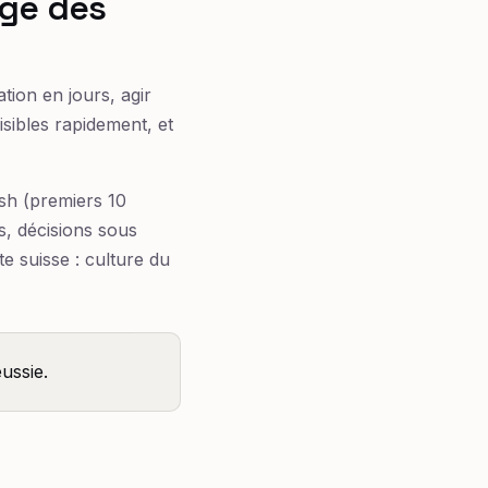
ige des
tion en jours, agir
isibles rapidement, et
ash (premiers 10
es, décisions sous
e suisse : culture du
ussie.