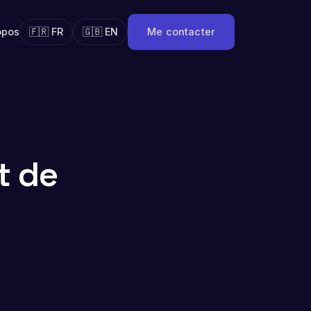
opos
🇫🇷 FR
🇬🇧 EN
Me contacter
t de