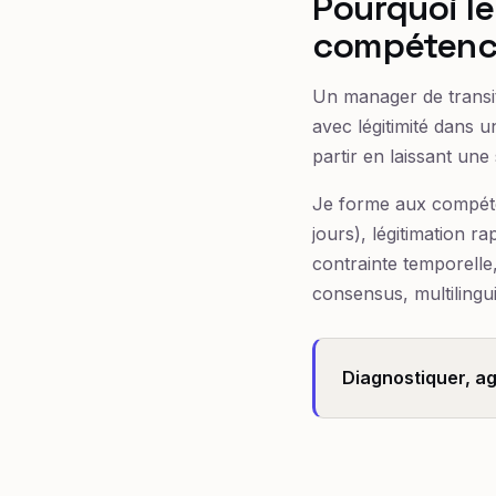
Pourquoi l
compétence
Un manager de transiti
avec légitimité dans u
partir en laissant une
Je forme aux compéten
jours), légitimation r
contrainte temporelle
consensus, multilingu
Diagnostiquer, agi