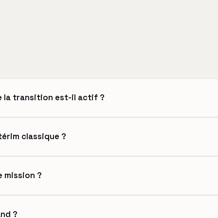
la transition est-il actif ?
térim classique ?
e mission ?
and ?